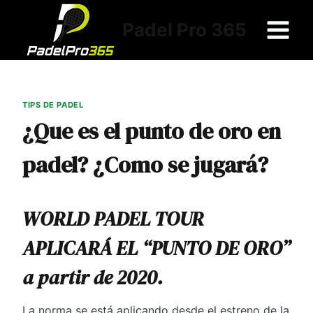
Saltar
al
Padel Pro 365
contenido
TIPS DE PADEL
¿Que es el punto de oro en
padel? ¿Como se jugará?
WORLD PADEL TOUR
APLICARÁ EL
“PUNTO DE ORO”
a partir de 2020
.
La norma se está aplicando desde el estreno de la