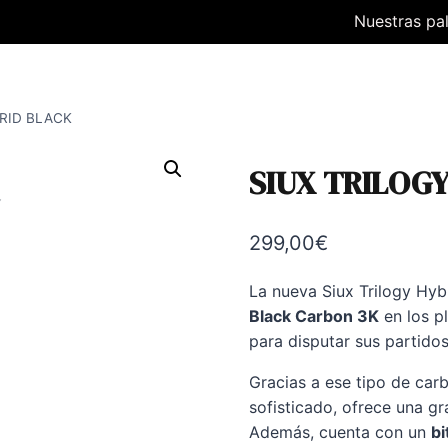
Nuestras pa
RID BLACK
SIUX TRILOG
299,00
€
La nueva Siux Trilogy Hybr
Black Carbon 3K
en los p
para disputar sus partido
Gracias a ese tipo de car
sofisticado, ofrece una gra
Además, cuenta con un
bi