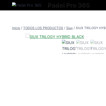
Saltar
Padel Pro 365
al
contenido
Inicio
/
TODOS LOS PRODUCTOS
/
Siux
/
SIUX TRILOGY HYB