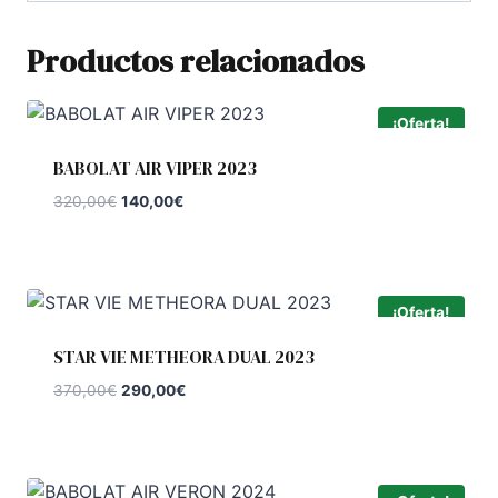
Productos relacionados
¡Oferta!
BABOLAT AIR VIPER 2023
El
El
320,00
€
140,00
€
precio
precio
original
actual
era:
es:
320,00€.
140,00€.
¡Oferta!
STAR VIE METHEORA DUAL 2023
El
El
370,00
€
290,00
€
precio
precio
original
actual
era:
es:
370,00€.
290,00€.