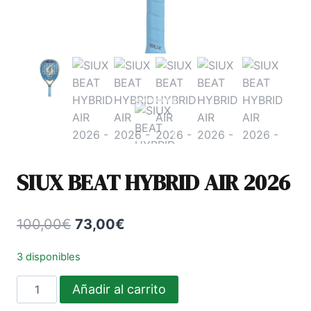
SIUX BEAT HYBRID AIR 2026
El
El
100,00
€
73,00
€
precio
precio
3 disponibles
original
actual
SIUX
Añadir al carrito
era:
es:
BEAT