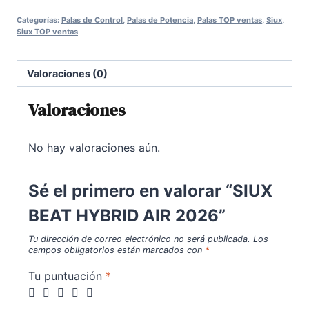
100,00€.
73,00€.
HYBRID
Categorías:
Palas de Control
,
Palas de Potencia
,
Palas TOP ventas
,
Siux
,
AIR
Siux TOP ventas
2026
cantidad
Valoraciones (0)
Valoraciones
No hay valoraciones aún.
Sé el primero en valorar “SIUX
BEAT HYBRID AIR 2026”
Tu dirección de correo electrónico no será publicada.
Los
campos obligatorios están marcados con
*
Tu puntuación
*