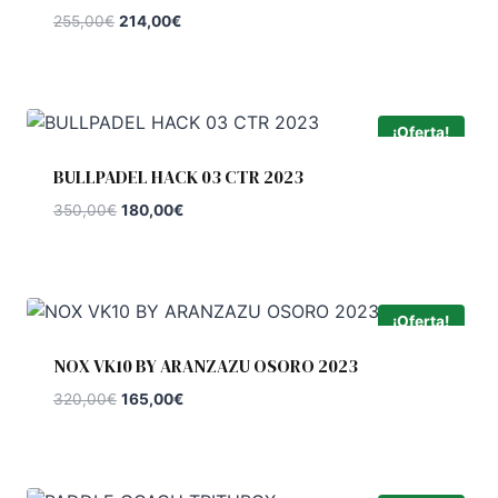
El
El
255,00
€
214,00
€
precio
precio
original
actual
era:
es:
255,00€.
214,00€.
¡Oferta!
BULLPADEL HACK 03 CTR 2023
El
El
350,00
€
180,00
€
precio
precio
original
actual
era:
es:
350,00€.
180,00€.
¡Oferta!
NOX VK10 BY ARANZAZU OSORO 2023
El
El
320,00
€
165,00
€
precio
precio
original
actual
era:
es:
320,00€.
165,00€.