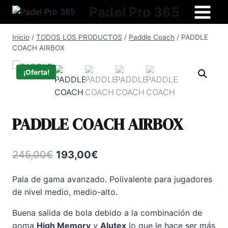
Saltar
Padel Pro 365
al
contenido
Inicio
/
TODOS LOS PRODUCTOS
/
Paddle Coach
/
PADDLE
COACH AIRBOX
¡Oferta!
PADDLE COACH AIRBOX
El
El
245,00
€
193,00
€
precio
precio
Pala de gama avanzado. Polivalente para jugadores
original
actual
de nivel medio, medio-alto.
era:
es:
Buena salida de bola debido a la combinación de
245,00€.
193,00€.
goma
High Memory
y
Alutex
lo que le hace ser más