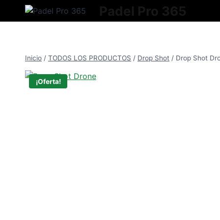
Saltar
Padel Pro 365
al
contenido
Inicio
/
TODOS LOS PRODUCTOS
/
Drop Shot
/
Drop Shot Dr
¡Oferta!