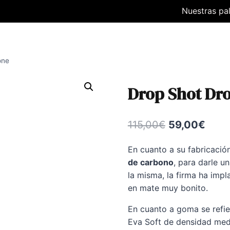
Nuestras pa
one
Drop Shot Dr
El
El
115,00
€
59,00
€
precio
prec
En cuanto a su fabricació
original
actua
de carbono
, para darle u
era:
es:
la misma, la firma ha imp
en mate muy bonito.
115,00€.
59,0
En cuanto a goma se refie
Eva Soft de densidad medi