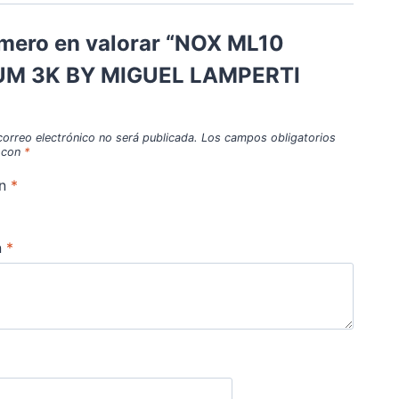
imero en valorar “NOX ML10
M 3K BY MIGUEL LAMPERTI
correo electrónico no será publicada.
Los campos obligatorios
 con
*
ón
*
n
*