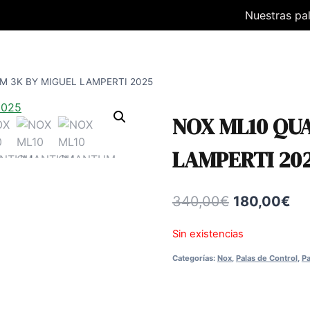
Nuestras pa
M 3K BY MIGUEL LAMPERTI 2025
NOX ML10 QU
LAMPERTI 20
El
El
340,00
€
180,00
€
precio
pr
Sin existencias
original
act
Categorías:
Nox
,
Palas de Control
,
Pa
era:
es:
340,00€.
18