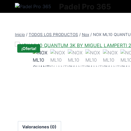
Saltar
Padel Pro 365
al
contenido
Inicio
/
TODOS LOS PRODUCTOS
/
Nox
/
NOX ML10 QUANTU
¡Oferta!
Valoraciones (0)