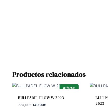
Productos relacionados
¡Oferta!
BULLPADEL FLOW W 2023
BULLP
2023
El
El
270,00
€
140,00
€