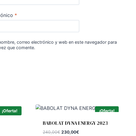
rónico
*
nombre, correo electrónico y web en este navegador para
 vez que comente.
¡Oferta!
¡Oferta!
BABOLAT DYNA ENERGY 2023
El
El
240,00
€
230,00
€