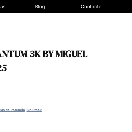
las
Blog
Contacto
ANTUM 3K BY MIGUEL
25
ecio
ual
las de Potencia
,
Sin Stock
0,00€.