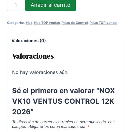
NOX
Añadir al carrito
era:
es:
VK10
300,00€.
252,00€.
VENTUS
Categorías:
Nox
,
Nox TOP ventas
,
Palas de Control
,
Palas TOP ventas
CONTROL
12K
2026
Valoraciones (0)
cantidad
Valoraciones
No hay valoraciones aún.
Sé el primero en valorar “NOX
VK10 VENTUS CONTROL 12K
2026”
Tu dirección de correo electrónico no será publicada.
Los
campos obligatorios están marcados con
*