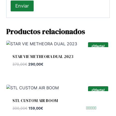
Productos relacionados
¡Oferta!
STAR VIE METHEORA DUAL 2023
El
El
370,00
€
290,00
€
precio
precio
original
actual
era:
es:
370,00€.
290,00€.
¡Oferta!
STL CUSTOM AIR BOOM
El
El
300,00
€
159,00
€
precio
precio
Valorado