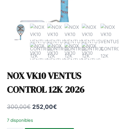
NOX VK10 VENTUS
CONTROL 12K 2026
El
El
300,00
€
252,00
€
precio
precio
7 disponibles
original
actual