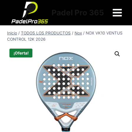
Saltar
al
Padel Pro 365
contenido
Inicio
/
TODOS LOS PRODUCTOS
/
Nox
/
NOX VK10 VENTUS
CONTROL 12K 2026
¡Oferta!