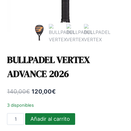
BULLPADEL VERTEX
ADVANCE 2026
El
El
140,00
€
120,00
€
precio
precio
3 disponibles
original
actual
BULLPADEL
Añadir al carrito
era:
es:
VERTEX
140,00€.
120,00€.
ADVANCE