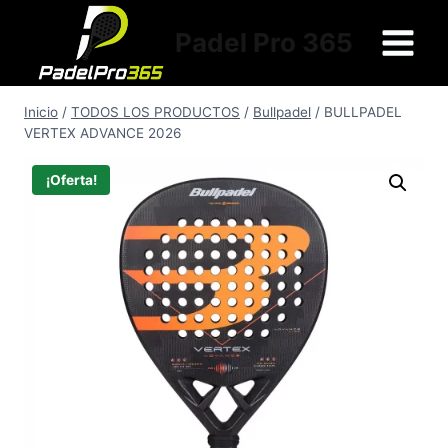
Saltar
al
Padel Pro 365
contenido
Inicio
/
TODOS LOS PRODUCTOS
/
Bullpadel
/
BULLPADEL
VERTEX ADVANCE 2026
¡Oferta!