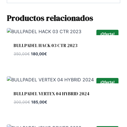
Productos relacionados
¡Oferta!
BULLPADEL HACK 03 CTR 2023
El
El
350,00
€
180,00
€
precio
precio
original
actual
era:
es:
350,00€.
180,00€.
¡Oferta!
BULLPADEL VERTEX 04 HYBRID 2024
El
El
300,00
€
185,00
€
precio
precio
original
actual
era:
es:
300,00€.
185,00€.