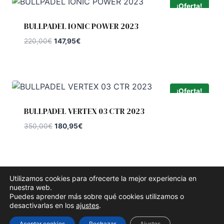
¡Oferta!
BULLPADEL IONIC POWER 2023
El
El
220,00
€
147,95
€
precio
precio
original
actual
era:
es:
220,00€.
147,95€.
¡Oferta!
BULLPADEL VERTEX 03 CTR 2023
El
El
350,00
€
180,95
€
precio
precio
original
actual
era:
es:
350,00€.
180,95€.
Utilizamos cookies para ofrecerte la mejor experiencia en
nuestra web.
Puedes aprender más sobre qué cookies utilizamos o
© 2026 Padel Pro 365 - Tema para WordPress por
desactivarlas en los
ajustes
.
Kadence WP
Aceptar cookies
Rechazar
Ajustes