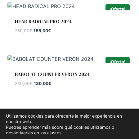
225,00€.
139,00€.
¡Oferta!
HEAD RADICAL PRO 2024
El
El
280,00
€
155,00
€
precio
precio
original
actual
era:
es:
280,00€.
155,00€.
¡Oferta!
BABOLAT COUNTER VERON 2024
El
El
240,00
€
130,00
€
precio
precio
original
actual
era:
es:
240,00€.
130,00€.
Utilizamos cookies para ofrecerte la mejor experiencia en
nuestra web.
Puedes aprender más sobre qué cookies utilizamos o
© 2026 Padel Pro 365 - Tema para WordPress por
desactivarlas en los
ajustes
.
Kadence WP