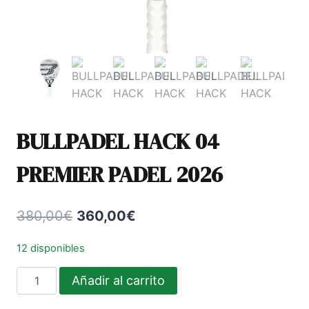
BULLPADEL HACK 04
PREMIER PADEL 2026
El
El
380,00
€
360,00
€
precio
precio
12 disponibles
original
actual
BULLPADEL
Añadir al carrito
era:
es:
HACK
380,00€.
360,00€.
04