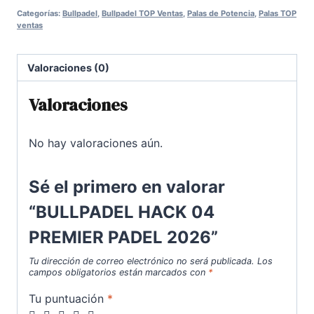
Categorías:
Bullpadel
,
Bullpadel TOP Ventas
,
Palas de Potencia
,
Palas TOP
PREMIER
ventas
PADEL
2026
Valoraciones (0)
cantidad
Valoraciones
No hay valoraciones aún.
Sé el primero en valorar
“BULLPADEL HACK 04
PREMIER PADEL 2026”
Tu dirección de correo electrónico no será publicada.
Los
campos obligatorios están marcados con
*
Tu puntuación
*