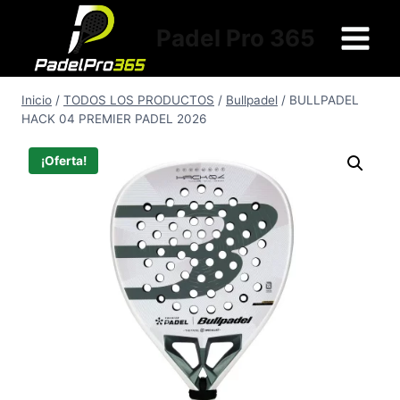
Saltar
al
Padel Pro 365
contenido
Inicio
/
TODOS LOS PRODUCTOS
/
Bullpadel
/
BULLPADEL
HACK 04 PREMIER PADEL 2026
¡Oferta!