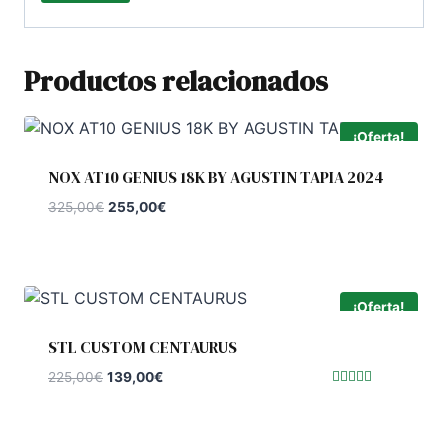
Productos relacionados
¡Oferta!
NOX AT10 GENIUS 18K BY AGUSTIN TAPIA 2024
El
El
325,00
€
255,00
€
precio
precio
original
actual
era:
es:
325,00€.
255,00€.
¡Oferta!
STL CUSTOM CENTAURUS
El
El
225,00
€
139,00
€
precio
precio
Valorado
con
original
actual
5.00
de 5
era:
es: