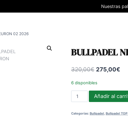
Nuestras pa
EURON 02 2026
BULLPADEL N
El
El
320,00
€
275,00
€
precio
pr
6 disponibles
original
ac
BULLPADEL
Añadir al carr
era:
es:
NEURON
320,00€.
27
02
Categorías:
Bullpadel
,
Bullpadel TOP
2026
cantidad