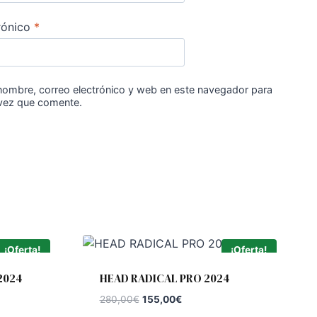
rónico
*
nombre, correo electrónico y web en este navegador para
 vez que comente.
¡Oferta!
¡Oferta!
2024
HEAD RADICAL PRO 2024
El
El
280,00
€
155,00
€
precio
precio