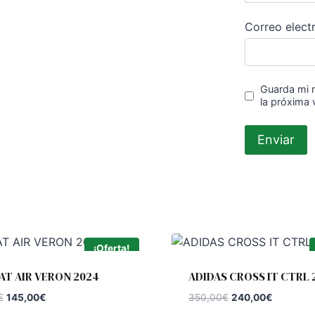
Correo elect
Guarda mi 
la próxima
¡Oferta!
AT AIR VERON 2024
ADIDAS CROSS IT CTRL 
El
El
El
El
€
145,00
€
350,00
€
240,00
€
precio
precio
precio
precio