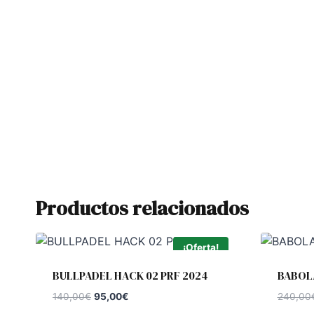
Productos relacionados
¡Oferta!
BULLPADEL HACK 02 PRF 2024
BABOL
El
El
140,00
€
95,00
€
240,00
precio
precio