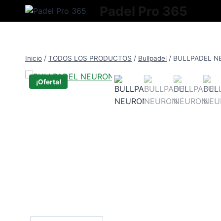
Saltar
Padel Pro 365
al
contenido
Inicio
/
TODOS LOS PRODUCTOS
/
Bullpadel
/
BULLPADEL N
¡Oferta!