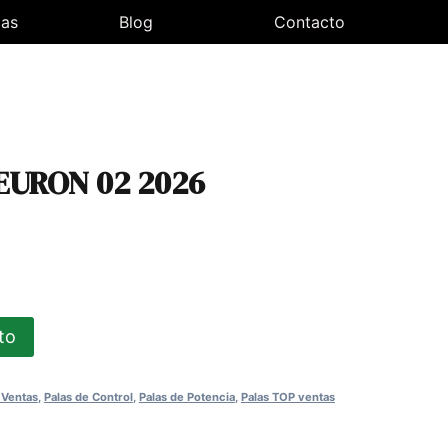
las
Blog
Contacto
EURON 02 2026
ecio
tual
ito
5,00€.
 Ventas
,
Palas de Control
,
Palas de Potencia
,
Palas TOP ventas