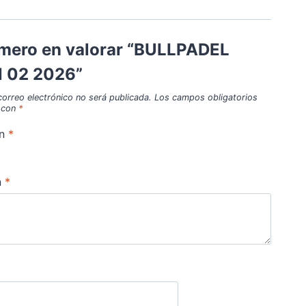
imero en valorar “BULLPADEL
 02 2026”
correo electrónico no será publicada.
Los campos obligatorios
 con
*
ón
*
n
*