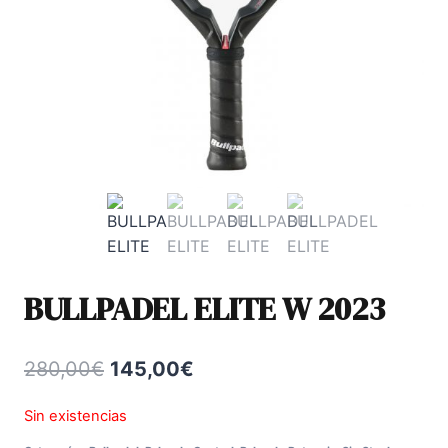
BULLPADEL ELITE W 2023
El
El
280,00
€
145,00
€
precio
precio
Sin existencias
original
actual