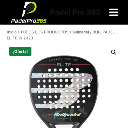
Saltar
al
Padel Pro 365
contenido
Inicio
/
TODOS LOS PRODUCTOS
/
Bullpadel
/
BULLPADEL
ELITE W 2023
¡Oferta!