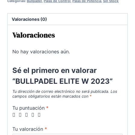
Categorías:
Bullpadel
,
Palas de Control
,
Palas de Potencia
,
Sin Stock
era:
es:
280,00€.
145,00€.
Valoraciones (0)
Valoraciones
No hay valoraciones aún.
Sé el primero en valorar
“BULLPADEL ELITE W 2023”
Tu dirección de correo electrónico no será publicada.
Los
campos obligatorios están marcados con
*
Tu puntuación
*
Tu valoración
*