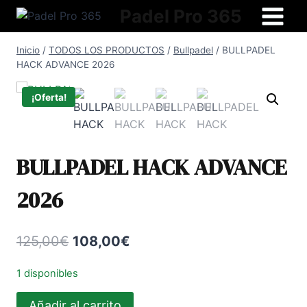
Saltar
Padel Pro 365
al
contenido
Inicio
/
TODOS LOS PRODUCTOS
/
Bullpadel
/
BULLPADEL
HACK ADVANCE 2026
¡Oferta!
BULLPADEL HACK ADVANCE
2026
El
El
125,00
€
108,00
€
precio
precio
1 disponibles
original
actual
BULLPADEL
Añadir al carrito
era:
es: