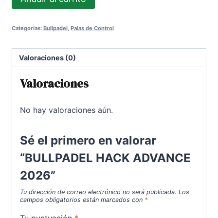
HACK
125,00€.
108,00€.
ADVANCE
Categorías:
Bullpadel
,
Palas de Control
2026
cantidad
Valoraciones (0)
Valoraciones
No hay valoraciones aún.
Sé el primero en valorar
“BULLPADEL HACK ADVANCE
2026”
Tu dirección de correo electrónico no será publicada.
Los
campos obligatorios están marcados con
*