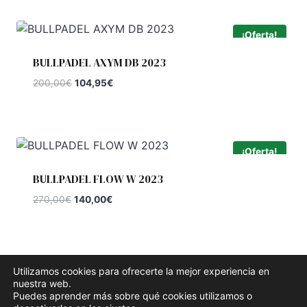
era:
es:
100,00€.
75,00€.
¡Oferta!
BULLPADEL AXYM DB 2023
El
El
200,00
€
104,95
€
precio
precio
original
actual
era:
es:
200,00€.
104,95€.
¡Oferta!
BULLPADEL FLOW W 2023
El
El
270,00
€
140,00
€
precio
precio
original
actual
era:
es:
270,00€.
140,00€.
Utilizamos cookies para ofrecerte la mejor experiencia en
nuestra web.
Puedes aprender más sobre qué cookies utilizamos o
© 2026 Padel Pro 365 - Tema para WordPress por