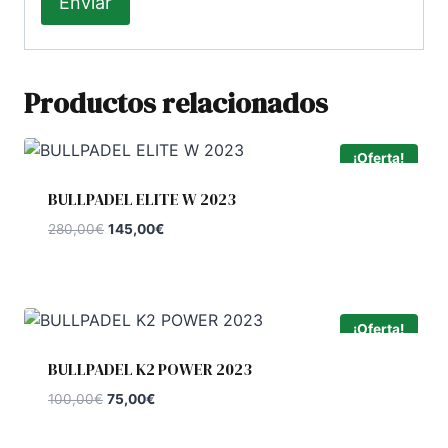
Productos relacionados
¡Oferta!
BULLPADEL ELITE W 2023
El
El
280,00
€
145,00
€
precio
precio
original
actual
era:
es:
280,00€.
145,00€.
¡Oferta!
BULLPADEL K2 POWER 2023
El
El
100,00
€
75,00
€
precio
precio
original
actual