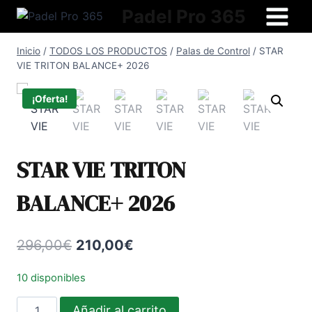
Saltar
Padel Pro 365
al
contenido
Inicio
/
TODOS LOS PRODUCTOS
/
Palas de Control
/
STAR
VIE TRITON BALANCE+ 2026
¡Oferta!
STAR VIE TRITON
BALANCE+ 2026
El
El
296,00
€
210,00
€
precio
precio
10 disponibles
original
actual
STAR
Añadir al carrito
era:
es: