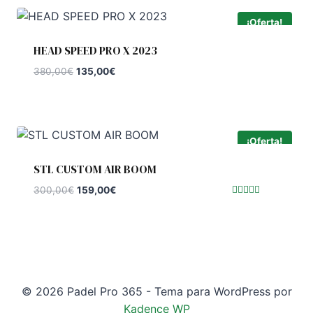
240,00€.
145,00€.
¡Oferta!
HEAD SPEED PRO X 2023
El
El
380,00
€
135,00
€
precio
precio
original
actual
era:
es:
380,00€.
135,00€.
¡Oferta!
STL CUSTOM AIR BOOM
El
El
300,00
€
159,00
€
precio
precio
Valorado
con
original
actual
5.00
de 5
era:
es:
300,00€.
159,00€.
© 2026 Padel Pro 365 - Tema para WordPress por
Kadence WP