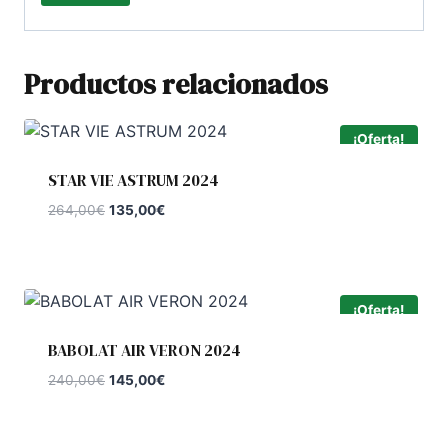
Productos relacionados
¡Oferta!
STAR VIE ASTRUM 2024
El
El
264,00
€
135,00
€
precio
precio
original
actual
era:
es:
264,00€.
135,00€.
¡Oferta!
BABOLAT AIR VERON 2024
El
El
240,00
€
145,00
€
precio
precio
original
actual
era:
es: