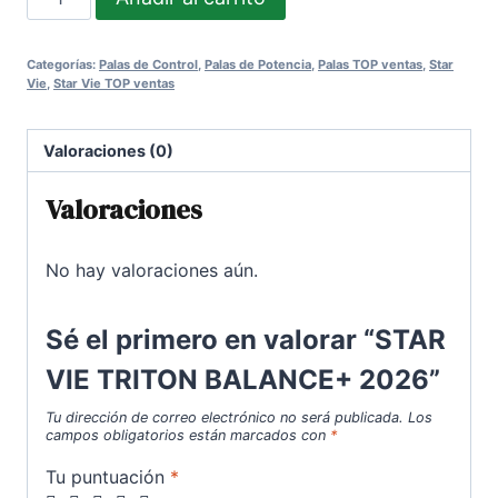
VIE
296,00€.
210,00€.
TRITON
Categorías:
Palas de Control
,
Palas de Potencia
,
Palas TOP ventas
,
Star
BALANCE+
Vie
,
Star Vie TOP ventas
2026
cantidad
Valoraciones (0)
Valoraciones
No hay valoraciones aún.
Sé el primero en valorar “STAR
VIE TRITON BALANCE+ 2026”
Tu dirección de correo electrónico no será publicada.
Los
campos obligatorios están marcados con
*
Tu puntuación
*