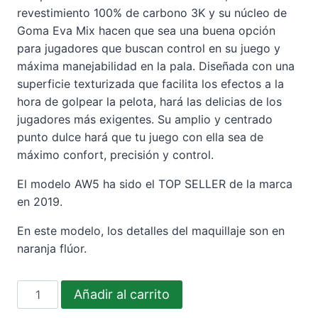
era:
es:
revestimiento 100% de carbono 3K y su núcleo de
Goma Eva Mix hacen que sea una buena opción
230,00€.
190,00€.
para jugadores que buscan control en su juego y
máxima manejabilidad en la pala. Diseñada con una
superficie texturizada que facilita los efectos a la
hora de golpear la pelota, hará las delicias de los
jugadores más exigentes. Su amplio y centrado
punto dulce hará que tu juego con ella sea de
máximo confort, precisión y control.
El modelo AW5 ha sido el TOP SELLER de la marca
en 2019.
En este modelo, los detalles del maquillaje son en
naranja flúor.
SIDE
Añadir al carrito
SPIN