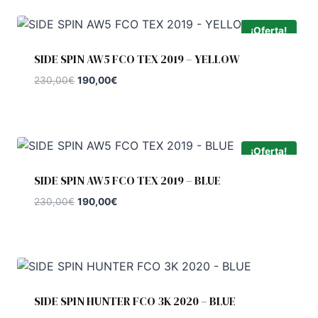
¡Oferta!
SIDE SPIN AW5 FCO TEX 2019 – YELLOW
El
El
230,00
€
190,00
€
precio
precio
original
actual
era:
es:
230,00€.
190,00€.
¡Oferta!
SIDE SPIN AW5 FCO TEX 2019 – BLUE
El
El
230,00
€
190,00
€
precio
precio
original
actual
era:
es:
230,00€.
190,00€.
SIDE SPIN HUNTER FCO 3K 2020 – BLUE