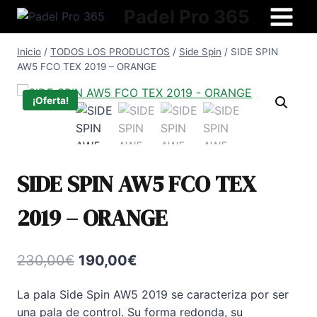
Saltar
Padel Pro 365
al
contenido
Inicio
/
TODOS LOS PRODUCTOS
/
Side Spin
/
SIDE SPIN
AW5 FCO TEX 2019 – ORANGE
¡Oferta!
SIDE SPIN AW5 FCO TEX
2019 – ORANGE
El
El
230,00
€
190,00
€
precio
precio
La pala Side Spin AW5 2019 se caracteriza por ser
original
actual
una pala de control. Su forma redonda, su