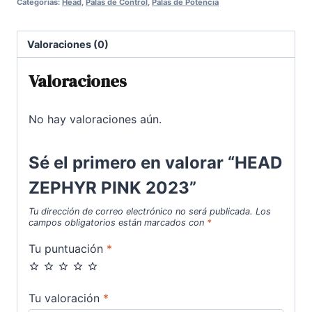
Categorías:
Head
,
Palas de Control
,
Palas de Potencia
era:
es:
190,00€.
85,00€.
Valoraciones (0)
Valoraciones
No hay valoraciones aún.
Sé el primero en valorar “HEAD
ZEPHYR PINK 2023”
Tu dirección de correo electrónico no será publicada.
Los
campos obligatorios están marcados con
*
Tu puntuación
*
Tu valoración
*