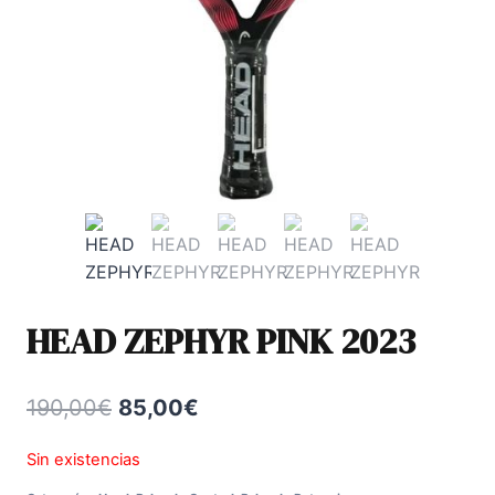
HEAD ZEPHYR PINK 2023
El
El
190,00
€
85,00
€
precio
precio
Sin existencias
original
actual