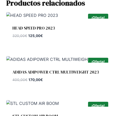
Productos relacionados
¡Oferta!
HEAD SPEED PRO 2023
El
El
320,00
€
125,00
€
precio
precio
original
actual
era:
es:
320,00€.
125,00€.
¡Oferta!
ADIDAS ADIPOWER CTRL MULTIWEIGHT 2023
El
El
400,00
€
170,00
€
precio
precio
original
actual
era:
es:
400,00€.
170,00€.
¡Oferta!