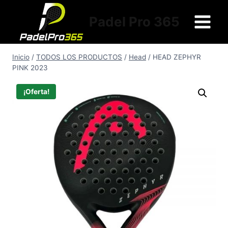
Saltar
al
Padel Pro 365
contenido
Inicio
/
TODOS LOS PRODUCTOS
/
Head
/
HEAD ZEPHYR
PINK 2023
¡Oferta!