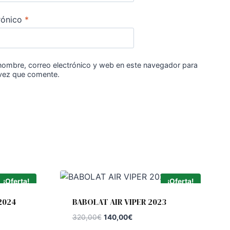
rónico
*
nombre, correo electrónico y web en este navegador para
 vez que comente.
¡Oferta!
¡Oferta!
2024
BABOLAT AIR VIPER 2023
El
El
320,00
€
140,00
€
precio
precio