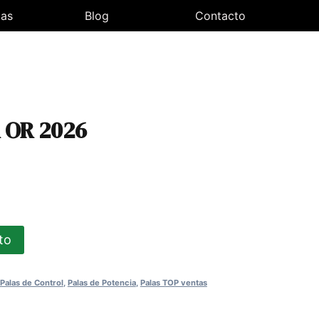
las
Blog
Contacto
 OR 2026
io
al
ito
0€.
Palas de Control
,
Palas de Potencia
,
Palas TOP ventas