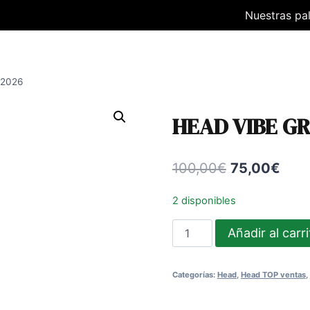
Nuestras pa
 2026
HEAD VIBE GR
El
El
100,00
€
75,00
€
precio
prec
2 disponibles
original
actu
HEAD
Añadir al carr
era:
es:
VIBE
100,00€.
75,0
GR
Categorías:
Head
,
Head TOP ventas
,
OR
2026