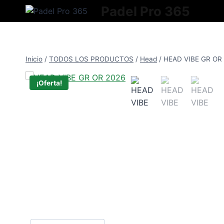
Saltar
Padel Pro 365
al
contenido
Inicio
/
TODOS LOS PRODUCTOS
/
Head
/
HEAD VIBE GR OR
¡Oferta!