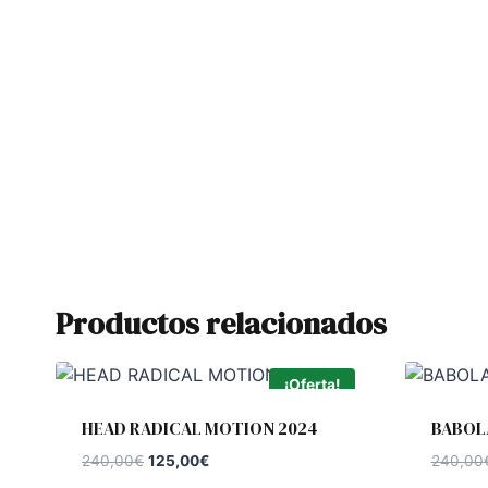
Productos relacionados
¡Oferta!
HEAD RADICAL MOTION 2024
BABOL
El
El
240,00
€
125,00
€
240,00
precio
precio