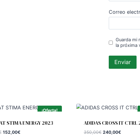
Correo elect
Guarda mi 
la próxima
¡Oferta!
AT STIMA ENERGY 2023
ADIDAS CROSS IT CTRL 
El
El
El
El
€
152,00
€
350,00
€
240,00
€
precio
precio
precio
precio