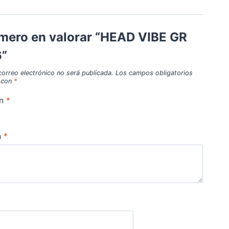
imero en valorar “HEAD VIBE GR
”
correo electrónico no será publicada.
Los campos obligatorios
 con
*
ón
*
n
*