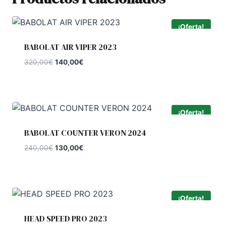
¡Oferta!
BABOLAT AIR VIPER 2023
El
El
320,00
€
140,00
€
precio
precio
original
actual
era:
es:
320,00€.
140,00€.
¡Oferta!
BABOLAT COUNTER VERON 2024
El
El
240,00
€
130,00
€
precio
precio
original
actual
era:
es:
240,00€.
130,00€.
¡Oferta!
HEAD SPEED PRO 2023