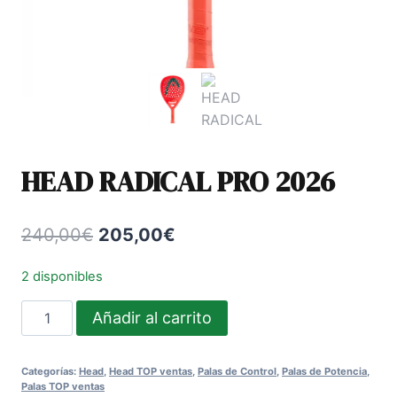
HEAD RADICAL PRO 2026
El
El
240,00
€
205,00
€
precio
precio
2 disponibles
original
actual
HEAD
Añadir al carrito
era:
es:
RADICAL
240,00€.
205,00€.
PRO
Categorías:
Head
,
Head TOP ventas
,
Palas de Control
,
Palas de Potencia
,
2026
Palas TOP ventas