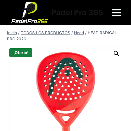
Saltar
al
Padel Pro 365
contenido
Inicio
/
TODOS LOS PRODUCTOS
/
Head
/
HEAD RADICAL
PRO 2026
¡Oferta!