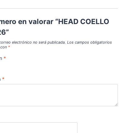
rimero en valorar “HEAD COELLO
26”
correo electrónico no será publicada.
Los campos obligatorios
 con
*
ón
*
n
*