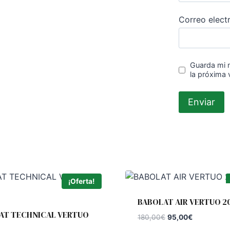
Correo elect
Guarda mi 
la próxima
¡Oferta!
BABOLAT AIR VERTUO 2
AT TECHNICAL VERTUO
El
El
180,00
€
95,00
€
precio
precio