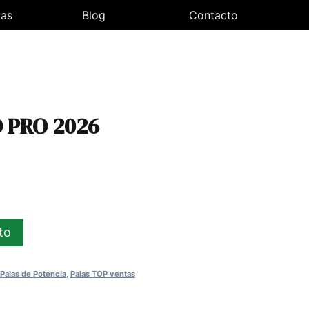
las
Blog
Contacto
 PRO 2026
ecio
tual
ito
:
5,00€.
Palas de Potencia
,
Palas TOP ventas