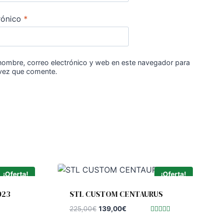
rónico
*
nombre, correo electrónico y web en este navegador para
 vez que comente.
¡Oferta!
¡Oferta!
023
STL CUSTOM CENTAURUS
El
El
225,00
€
139,00
€
precio
precio
Valorado