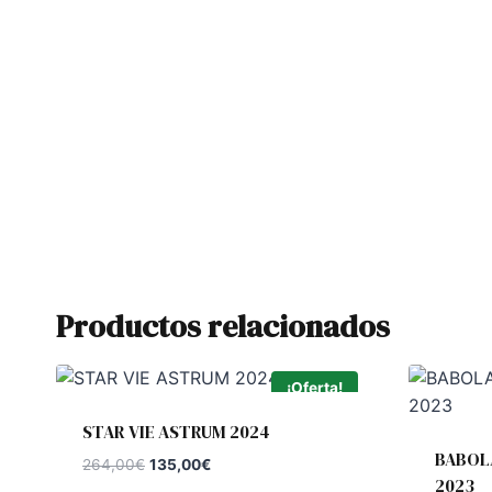
Productos relacionados
¡Oferta!
STAR VIE ASTRUM 2024
BABOL
El
El
264,00
€
135,00
€
2023
precio
precio