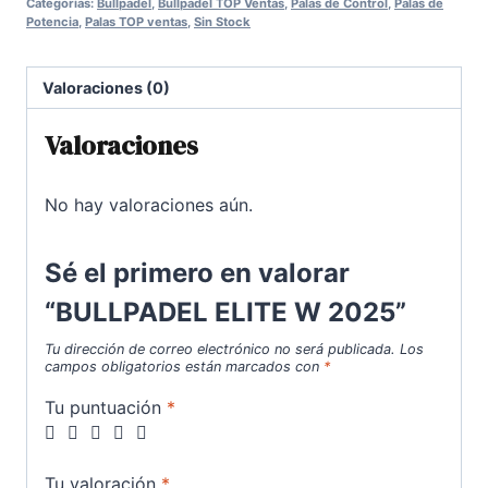
Categorías:
Bullpadel
,
Bullpadel TOP Ventas
,
Palas de Control
,
Palas de
era:
es:
Potencia
,
Palas TOP ventas
,
Sin Stock
300,00€.
265,00€.
Valoraciones (0)
Valoraciones
No hay valoraciones aún.
Sé el primero en valorar
“BULLPADEL ELITE W 2025”
Tu dirección de correo electrónico no será publicada.
Los
campos obligatorios están marcados con
*
Tu puntuación
*
Tu valoración
*