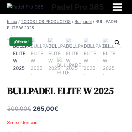
Saltar
Padel Pro 365
al
contenido
Inicio
/
TODOS LOS PRODUCTOS
/
Bullpadel
/
BULLPADEL
ELITE W 2025
¡Oferta!
BULLPADEL ELITE W 2025
El
El
300,00
€
265,00
€
precio
precio
Sin existencias
original
actual