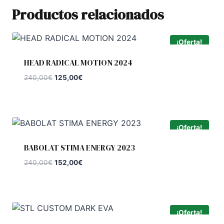
Productos relacionados
¡Oferta!
HEAD RADICAL MOTION 2024
El
El
240,00
€
125,00
€
precio
precio
original
actual
era:
es:
240,00€.
125,00€.
¡Oferta!
BABOLAT STIMA ENERGY 2023
El
El
240,00
€
152,00
€
precio
precio
original
actual
era:
es:
240,00€.
152,00€.
¡Oferta!