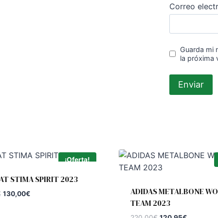
Correo elect
Guarda mi 
la próxima
¡Oferta!
T STIMA SPIRIT 2023
ADIDAS METALBONE W
El
El
€
130,00
€
TEAM 2023
precio
precio
original
actual
El
El
220,00
€
120,95
€