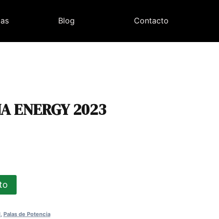
las
Blog
Contacto
A ENERGY 2023
ecio
tual
ito
:
0,00€.
l
,
Palas de Potencia