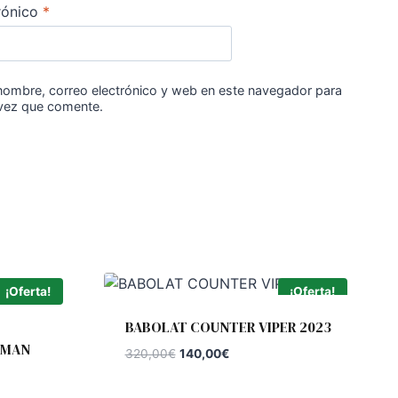
rónico
*
nombre, correo electrónico y web en este navegador para
 vez que comente.
¡Oferta!
¡Oferta!
BABOLAT COUNTER VIPER 2023
OMAN
El
El
320,00
€
140,00
€
precio
precio
original
actual