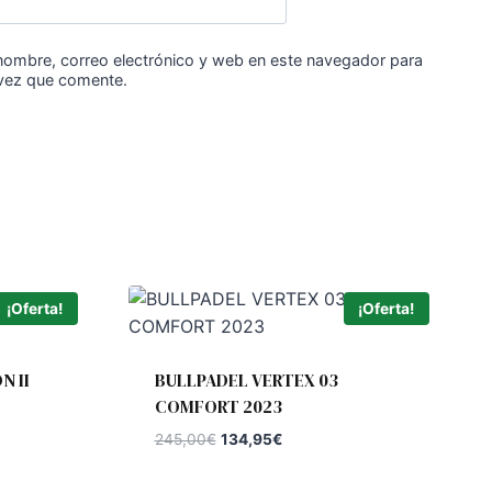
nombre, correo electrónico y web en este navegador para
 vez que comente.
¡Oferta!
¡Oferta!
N II
BULLPADEL VERTEX 03
COMFORT 2023
El
El
245,00
€
134,95
€
precio
precio
original
actual