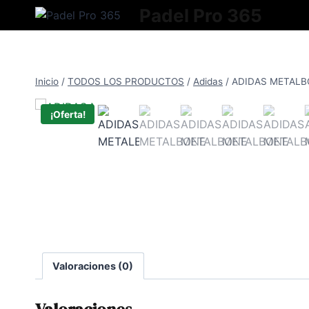
Saltar
Padel Pro 365
al
contenido
Inicio
/
TODOS LOS PRODUCTOS
/
Adidas
/
ADIDAS METALB
¡Oferta!
Valoraciones (0)