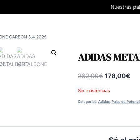
Nuestras pa
ONE CARBON 3.4 2025
ADIDAS META
El
El
260,00
€
178,00
€
precio
pre
Sin existencias
original
act
Categorías:
Adidas
,
Palas de Potenci
era:
es:
260,00€.
178