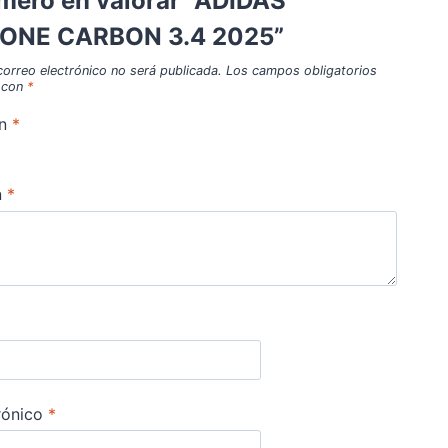
imero en valorar “ADIDAS
ONE CARBON 3.4 2025”
correo electrónico no será publicada.
Los campos obligatorios
 con
*
ón
*
n
*
rónico
*