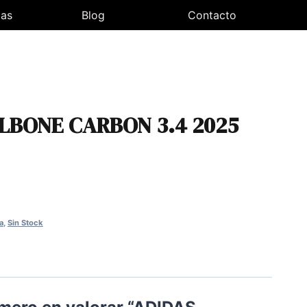
las
Blog
Contacto
LBONE CARBON 3.4 2025
cio
ual
a
,
Sin Stock
,00€.