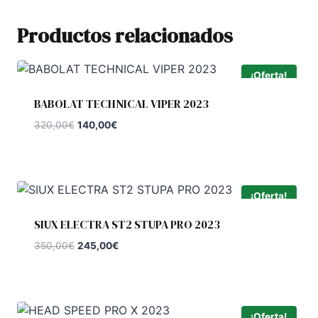
Productos relacionados
¡Oferta!
BABOLAT TECHNICAL VIPER 2023
El
El
320,00
€
140,00
€
precio
precio
original
actual
era:
es:
320,00€.
140,00€.
¡Oferta!
SIUX ELECTRA ST2 STUPA PRO 2023
El
El
350,00
€
245,00
€
precio
precio
original
actual
era:
es:
350,00€.
245,00€.
¡Oferta!