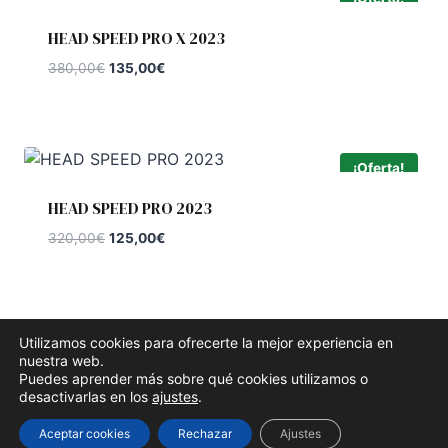
HEAD SPEED PRO X 2023
El
El
380,00
€
135,00
€
precio
precio
original
actual
era:
es:
380,00€.
135,00€.
¡Oferta!
HEAD SPEED PRO 2023
El
El
320,00
€
125,00
€
precio
precio
original
actual
era:
es:
320,00€.
125,00€.
Utilizamos cookies para ofrecerte la mejor experiencia en
nuestra web.
Puedes aprender más sobre qué cookies utilizamos o
© 2026 Padel Pro 365 - Tema para WordPress por
desactivarlas en los
ajustes
.
Kadence WP
Aceptar cookies
Rechazar
Ajustes