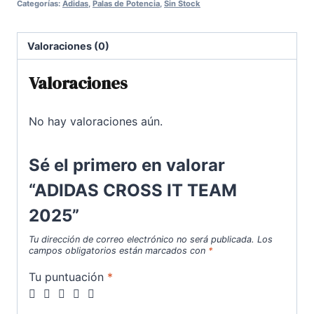
Categorías:
Adidas
,
Palas de Potencia
,
Sin Stock
era:
es:
180,00€.
122,00€.
Valoraciones (0)
Valoraciones
No hay valoraciones aún.
Sé el primero en valorar
“ADIDAS CROSS IT TEAM
2025”
Tu dirección de correo electrónico no será publicada.
Los
campos obligatorios están marcados con
*
Tu puntuación
*