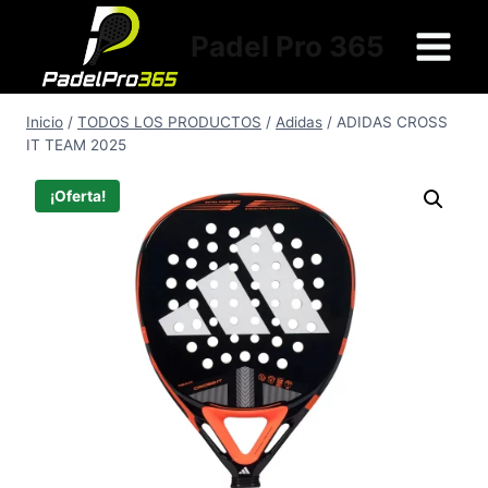
Saltar
al
Padel Pro 365
contenido
Inicio
/
TODOS LOS PRODUCTOS
/
Adidas
/
ADIDAS CROSS
IT TEAM 2025
¡Oferta!