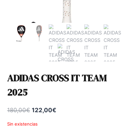
ADIDAS CROSS IT TEAM
2025
El
El
180,00
€
122,00
€
precio
precio
Sin existencias
original
actual