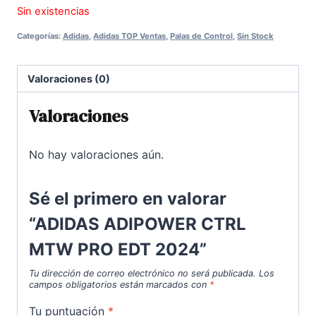
Sin existencias
original
actual
Categorías:
Adidas
,
Adidas TOP Ventas
,
Palas de Control
,
Sin Stock
era:
es:
450,00€.
300,00€.
Valoraciones (0)
Valoraciones
No hay valoraciones aún.
Sé el primero en valorar
“ADIDAS ADIPOWER CTRL
MTW PRO EDT 2024”
Tu dirección de correo electrónico no será publicada.
Los
campos obligatorios están marcados con
*
Tu puntuación
*