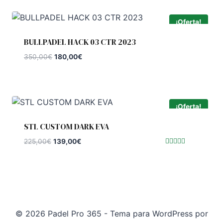
era:
es:
220,00€.
147,95€.
¡Oferta!
BULLPADEL HACK 03 CTR 2023
El
El
350,00
€
180,00
€
precio
precio
original
actual
era:
es:
350,00€.
180,00€.
¡Oferta!
STL CUSTOM DARK EVA
El
El
225,00
€
139,00
€
precio
precio
Valorado
con
original
actual
5.00
de 5
era:
es:
225,00€.
139,00€.
© 2026 Padel Pro 365 - Tema para WordPress por