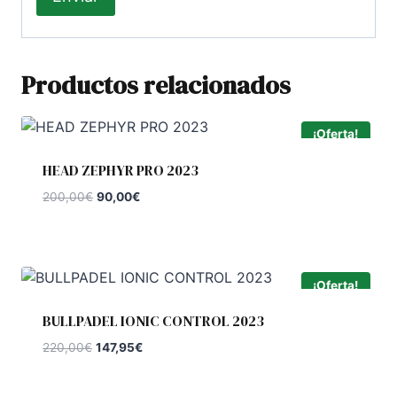
Productos relacionados
¡Oferta!
HEAD ZEPHYR PRO 2023
El
El
200,00
€
90,00
€
precio
precio
original
actual
era:
es:
200,00€.
90,00€.
¡Oferta!
BULLPADEL IONIC CONTROL 2023
El
El
220,00
€
147,95
€
precio
precio
original
actual