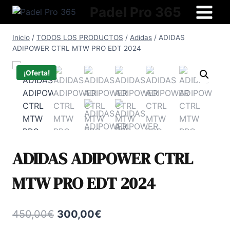
Saltar
Padel Pro 365
al
contenido
Inicio
/
TODOS LOS PRODUCTOS
/
Adidas
/
ADIDAS
ADIPOWER CTRL MTW PRO EDT 2024
¡Oferta!
ADIDAS ADIPOWER CTRL
MTW PRO EDT 2024
El
El
450,00
€
300,00
€
precio
precio